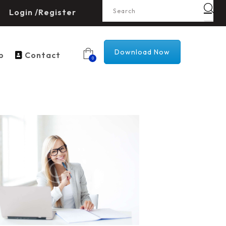
Login /Register
Download Now
p
Contact
0