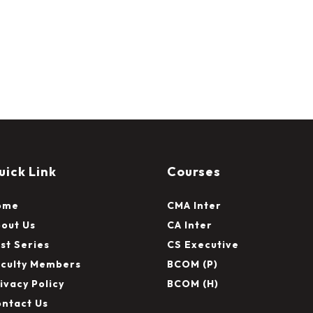
uick Link
Courses
ome
CMA Inter
out Us
CA Inter
st Series
CS Executive
culty Members
BCOM (P)
ivacy Policy
BCOM (H)
ntact Us