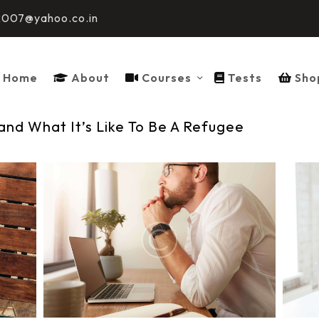
HOME
2007@yahoo.co.in
ABOUT
Home
About
Courses
Tests
Sho
COURSES
TESTS
and What It’s Like To Be A Refugee
SHOP
CONTACT