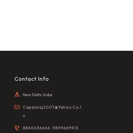
Contact Info
New Delhi, India
Capankaj2007@yahoo.co.i
N
8860636666; 9899669913