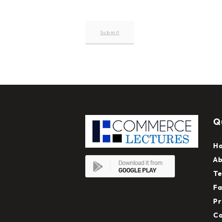
Q
H
Ab
Te
Fa
Pr
Co