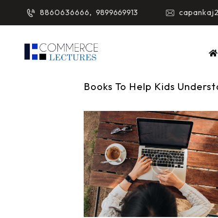
8860636666,
9899669913
capankaj
Books To Help Kids Underst