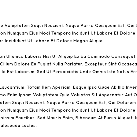
e Voluptatem Sequi Nesciunt. Neque Porro Quisquam Est, Qui 
a Non Numquam Eius Modi Tempora Incidunt Ut Labore Et Dolor
or Incididunt Ut Labore Et Dolore Magna Aliqua.
on Ullamco Laboris Nisi Ut Aliquip Ex Ea Commodo Consequat. 
Cillum Dolore Eu Fugiat Nulla Pariatur. Excepteur Sint Occaec
 Id Est Laborum. Sed Ut Perspiciatis Unde Omnis Iste Natus Err
udantium, Totam Rem Aperiam, Eaque Ipsa Quae Ab Illo Invent
emo Enim Ipsam Voluptatem Quia Voluptas Sit Aspernatur Aut O
atem Sequi Nesciunt. Neque Porro Quisquam Est, Qui Dolorem 
a Non Numquam Eius Modi Tempora Incidunt Ut Labore Et Dolor
nissim Faucibus. Sed Mauris Enim, Bibendum At Purus Aliquet,
 Malesuada Luctus.